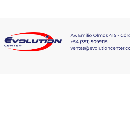
Av. Emilio Olmos 415 - Có
+54 (351) 5099115
ventas@evolutioncenter.c