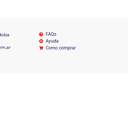
FAQs
rdoba
Ayuda
om.ar
Como comprar